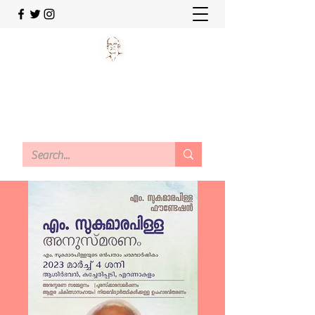
M SUKUMARAPILLAI
FOUNDATION
Working today for a better tomorrow