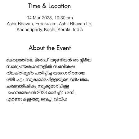
Time & Location
04 Mar 2023, 10:30 am
Ashir Bhavan, Ernakulam, Ashir Bhavan Ln,
Kacheripady, Kochi, Kerala, India
About the Event
കേരളത്തിലെ ട്രേഡ്  യൂണിയൻ രാഷ്ട്രീയ 
സാമൂഹ്യരംഗങ്ങളിൽ സവിേശഷ 
വ്യക്തിമുദ്ര പതിപ്പിച്ച യശ:ശരീരനായ 
ശ്രീ .എം സുകുമാരപിള്ളയുടെ ഒൻപതാം 
ചരമവാർഷികം സുകുമാരപിള്ള 
 ഫൌണ്ടേഷൻ 2023 മാർച്ച് 4 ശനി , 
എറണാകുളത്തു വെച്ച്  വിവിധ 
പരിപാടികേളാെടെ  ആചരിക്കുകയാണ്. 
അങ്ങയുടെ സാന്നിധ്യം  വിനയപൂർവം 
ക്ഷണിക്കുന്നു.