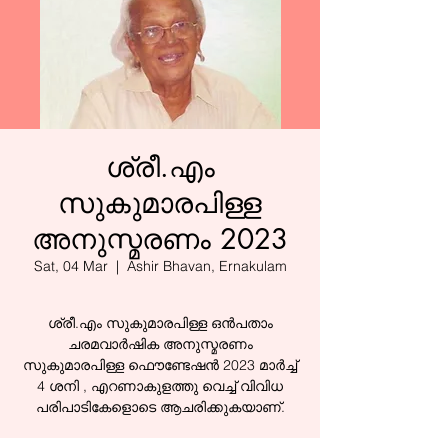
ശ്രീ.എം
സുകുമാരപിള്ള
അനുസ്മരണം 2023
Sat, 04 Mar
  |  
Ashir Bhavan, Ernakulam
ശ്രീ.എം സുകുമാരപിള്ള ഒൻപതാം
ചരമവാർഷിക അനുസ്മരണം
സുകുമാരപിള്ള ഫൌണ്ടേഷൻ 2023 മാർച്ച്
4 ശനി , എറണാകുളത്തു വെച്ച് വിവിധ
പരിപാടികേളാെടെ ആചരിക്കുകയാണ്.