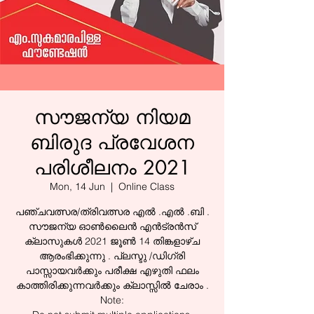
സൗജന്യ നിയമ
ബിരുദ പ്രവേശന
പരിശീലനം 2021
Mon, 14 Jun
  |  
Online Class
പഞ്ചവത്സര/ത്രിവത്സര എൽ .എൽ .ബി .
സൗജന്യ ഓൺലൈൻ എൻട്രൻസ്
ക്ലാസുകൾ 2021 ജൂൺ 14 തിങ്കളാഴ്ച
ആരംഭിക്കുന്നു . പ്ലസ്ടു /ഡിഗ്രി
പാസ്സായവർക്കും പരീക്ഷ എഴുതി ഫലം
കാത്തിരിക്കുന്നവർക്കും ക്ലാസ്സിൽ ചേരാം .
Note: