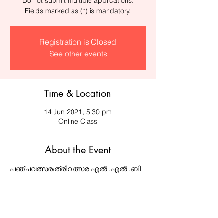
Do not submit multiple applications.
Fields marked as (*) is mandatory.
Registration is Closed
See other events
Time & Location
14 Jun 2021, 5:30 pm
Online Class
About the Event
പഞ്ചവത്സര/ത്രിവത്സര എൽ .എൽ .ബി 
. സൗജന്യ ഓൺലൈൻ എൻട്രൻസ് 
ക്ലാസുകൾ 
2021 ജൂൺ 14
 തിങ്കളാഴ്ച 
ആരംഭിക്കുന്നു . പ്ലസ്ടു /ഡിഗ്രി 
പാസ്സായവർക്കും പരീക്ഷ എഴുതി ഫലം 