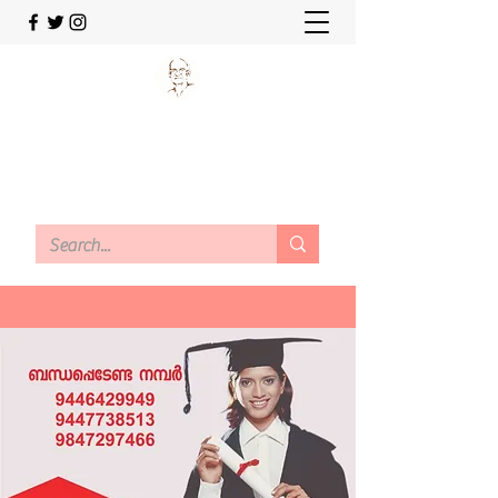
M SUKUMARAPILLAI
FOUNDATION
Working today for a better tomorrow