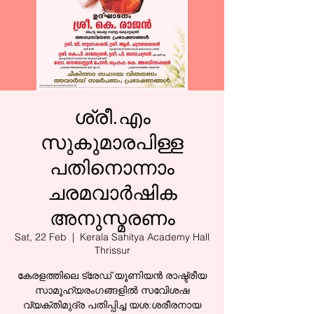
ശ്രീ.എം
സുകുമാരപിള്ള
പതിനൊന്നാം
ചരമവാർഷിക
അനുസ്മരണം
Sat, 22 Feb
  |  
Kerala Sahitya Academy Hall
Thrissur
കേരളത്തിലെ ട്രേഡ് യൂണിയൻ രാഷ്ട്രീയ
സാമൂഹ്യരംഗങ്ങളിൽ സവിേശഷ
വ്യക്തിമുദ്ര പതിപ്പിച്ച യശ:ശരീരനായ