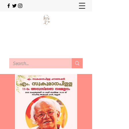
M SUKUMARAPILLAI
FOUNDATION
Working today for a better tomorrow